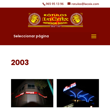
965 95 13 96
rotulos@lacoix.com
Seleccionar página
2003