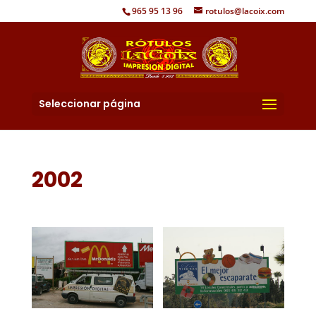
965 95 13 96
rotulos@lacoix.com
Seleccionar página
2002