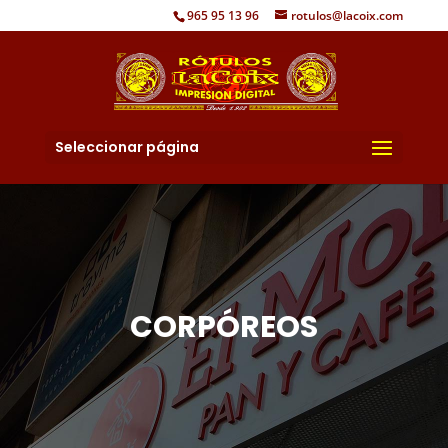
965 95 13 96
rotulos@lacoix.com
Seleccionar página
CORPÓREOS