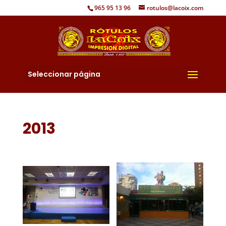
965 95 13 96
rotulos@lacoix.com
Seleccionar página
2013